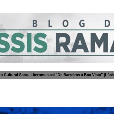
to Cultural Sarau Literomusical "De Barreiras à Boa Vista" (Lúcia