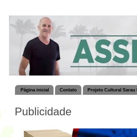
Página inicial
Contato
Projeto Cultural Sarau 
Publicidade