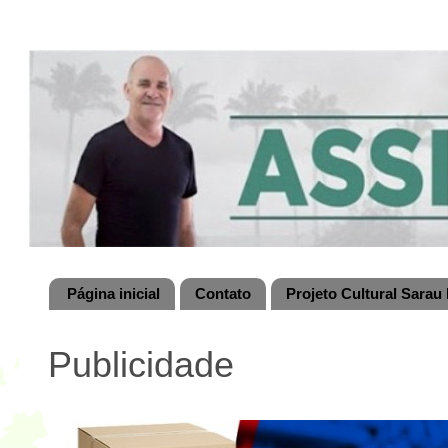
Página inicial
Contato
Projeto Cultural Sarau 
Publicidade