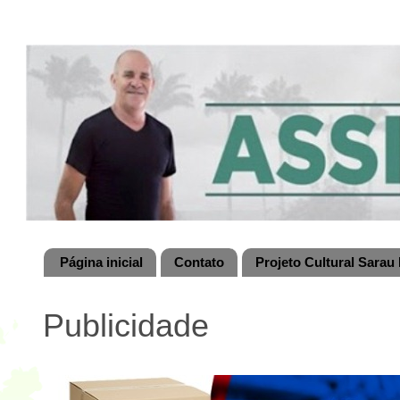
Página inicial
Contato
Projeto Cultural Sarau 
Publicidade