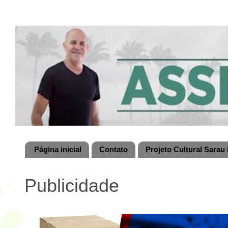
Página inicial
Contato
Projeto Cultural Sarau 
Publicidade