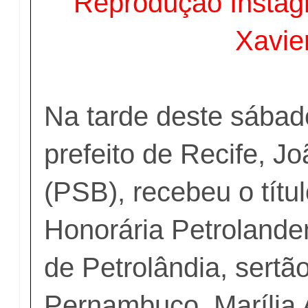
Reprodução Insta
Xavie
Na tarde deste sábado
prefeito de Recife, 
(PSB), recebeu o títu
Honorária Petrolande
de Petrolândia, sertã
Pernambuco. Marília 