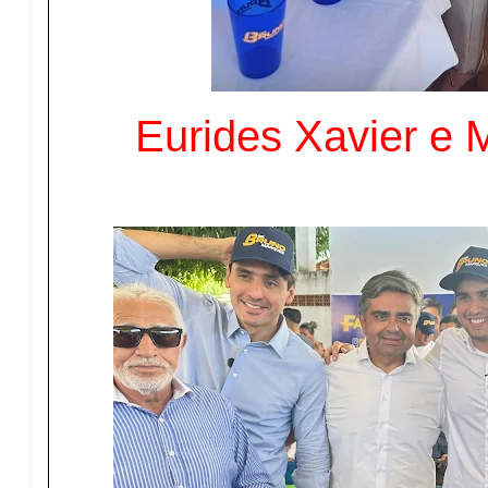
Eurides Xavier e M