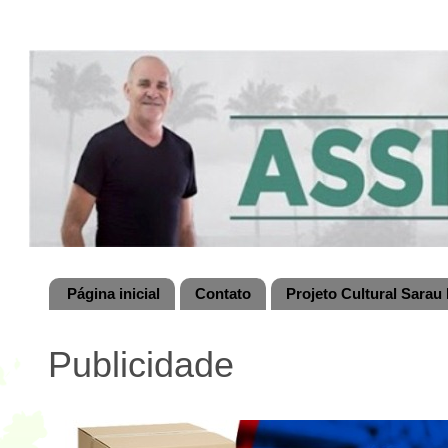
Página inicial
Contato
Projeto Cultural Sarau 
Publicidade