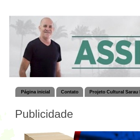
Página inicial
Contato
Projeto Cultural Sarau 
Publicidade