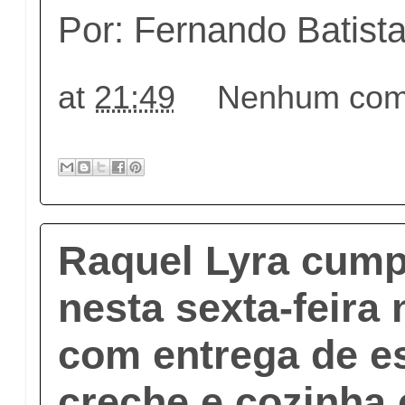
Por: Fernando Batist
at
21:49
Nenhum come
Raquel Lyra cum
nesta sexta-feira
com entrega de es
creche e cozinha 