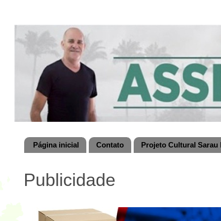
Página inicial
Contato
Projeto Cultural Sarau 
Publicidade