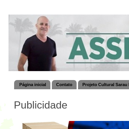
Página inicial
Contato
Projeto Cultural Sarau 
Publicidade