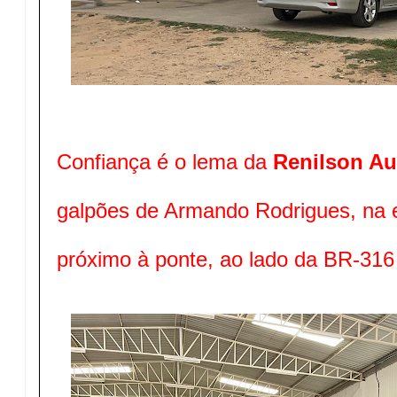
Confiança é o lema da
Renilson Au
galpões de Armando Rodrigues, na e
próximo à ponte, ao lado da BR-316