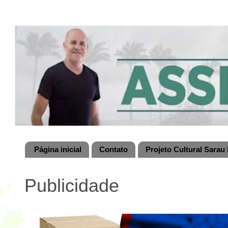
Página inicial
Contato
Projeto Cultural Sarau 
Publicidade