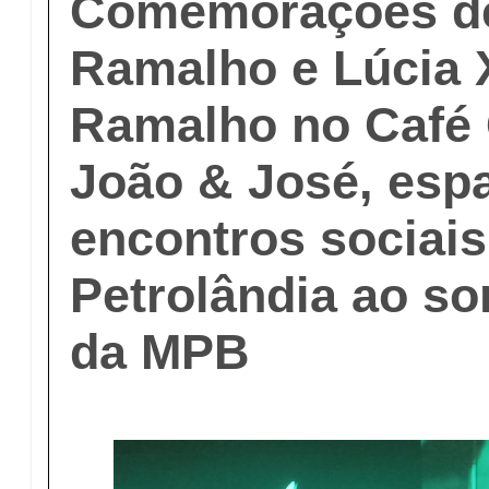
Comemorações de
Ramalho e Lúcia 
Ramalho no Café 
João & José, esp
encontros sociai
Petrolândia ao s
da MPB