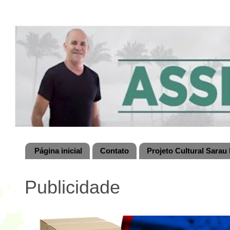
Página inicial
Contato
Projeto Cultural Sarau 
Publicidade