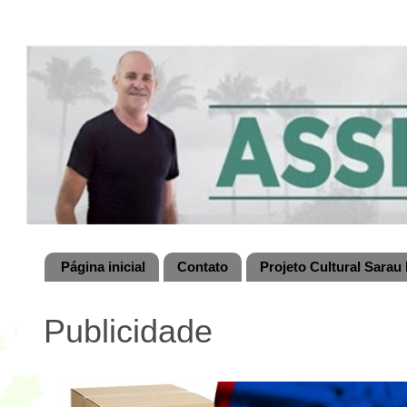
Página inicial
Contato
Projeto Cultural Sarau 
Publicidade