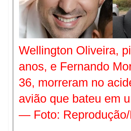
Wellington Oliveira, p
anos, e Fernando Mor
36, morreram no acid
avião que bateu em 
— Foto: Reprodução/