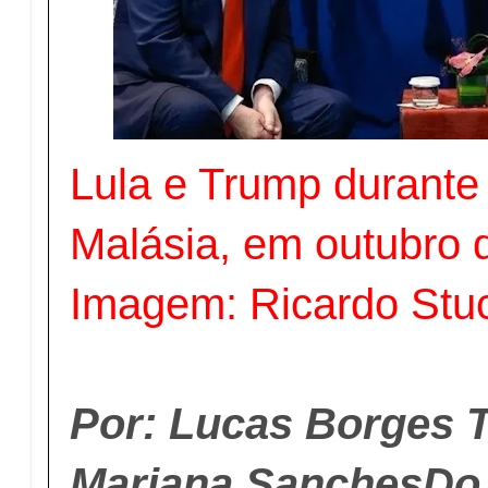
Lula e Trump durante
Malásia, em outubro
Imagem: Ricardo Stu
Por: Lucas Borges T
Mariana SanchesDo