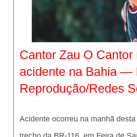
Cantor Zau O Cantor
acidente na Bahia — 
Reprodução/Redes So
Acidente ocorreu na manhã desta 
trecho da BR-116, em Feira de Sa