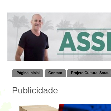
Página inicial
Contato
Projeto Cultural Sarau 
Publicidade