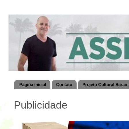
Página inicial
Contato
Projeto Cultural Sarau 
Publicidade