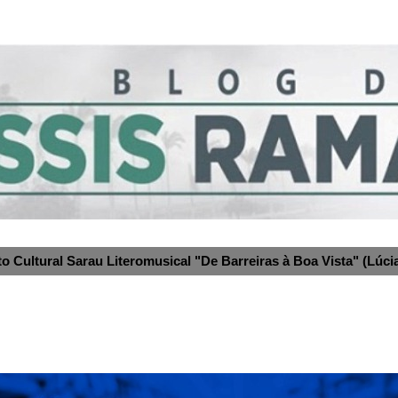
to Cultural Sarau Literomusical "De Barreiras à Boa Vista" (Lúcia