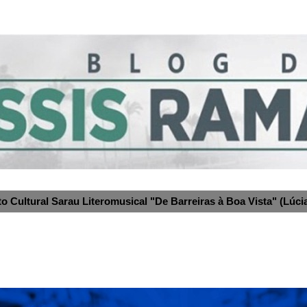
to Cultural Sarau Literomusical "De Barreiras à Boa Vista" (Lúcia