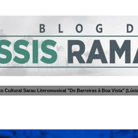
to Cultural Sarau Literomusical "De Barreiras à Boa Vista" (Lúcia