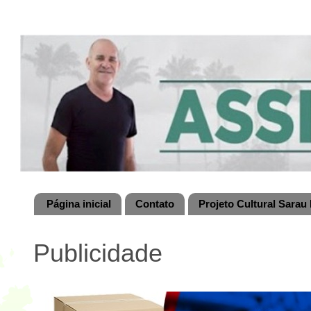
Página inicial
Contato
Projeto Cultural Sarau 
Publicidade