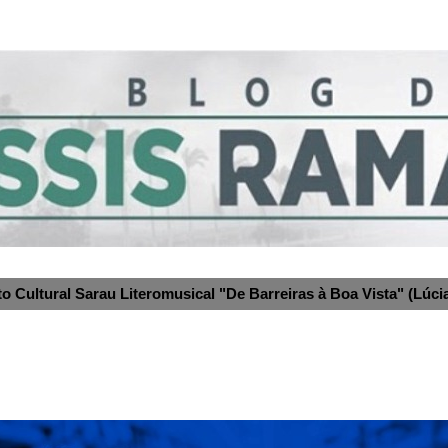
to Cultural Sarau Literomusical "De Barreiras à Boa Vista" (Lúcia