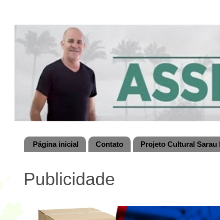
Página inicial
Contato
Projeto Cultural Sarau 
Publicidade