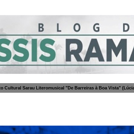
to Cultural Sarau Literomusical "De Barreiras à Boa Vista" (Lúcia