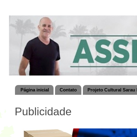
Página inicial
Contato
Projeto Cultural Sarau 
Publicidade