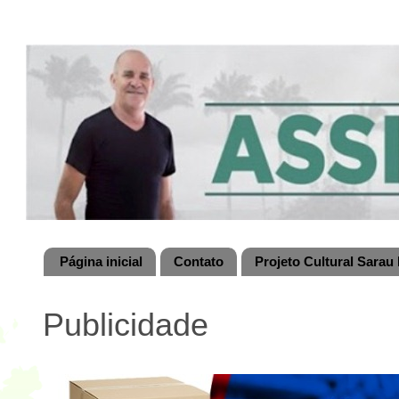
Página inicial
Contato
Projeto Cultural Sarau 
Publicidade