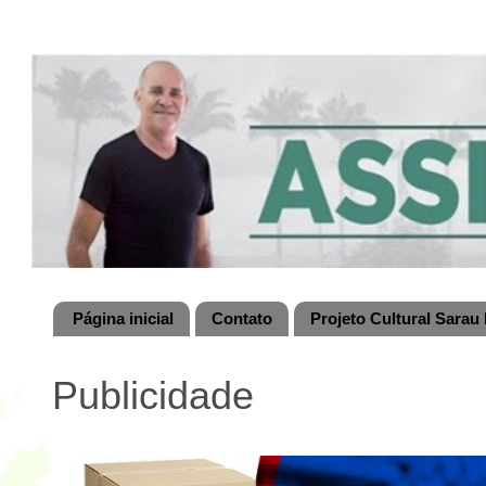
Página inicial
Contato
Projeto Cultural Sarau 
Publicidade