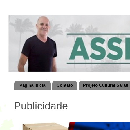
Página inicial
Contato
Projeto Cultural Sarau 
Publicidade