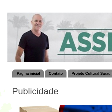
Página inicial
Contato
Projeto Cultural Sarau 
Publicidade