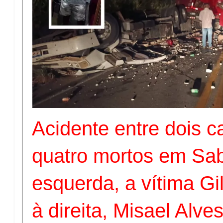
Acidente entre dois 
quatro mortos em Sab
esquerda, a vítima G
à direita, Misael Alve