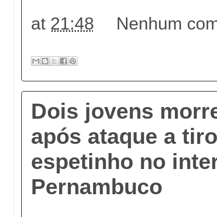
at
21:48
Nenhum come
Dois jovens morr
após ataque a tir
espetinho no inte
Pernambuco