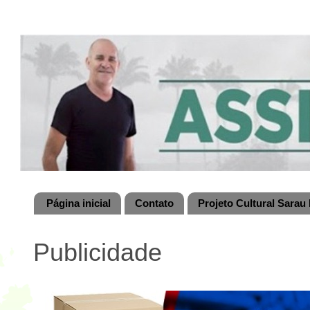
Página inicial
Contato
Projeto Cultural Sarau 
Publicidade