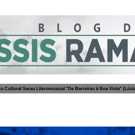
to Cultural Sarau Literomusical "De Barreiras à Boa Vista" (Lúcia