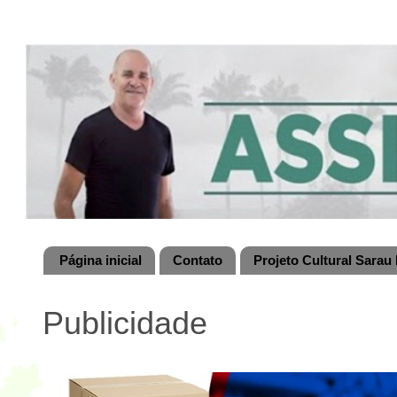
Página inicial
Contato
Projeto Cultural Sarau 
Publicidade