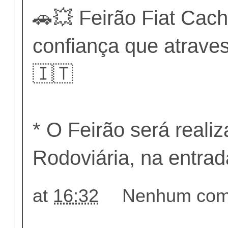
🚗💥 Feirão Fiat Cac
confiança que atrave
🇮🇹
* O Feirão será reali
Rodoviária, na entra
at
16:32
Nenhum come