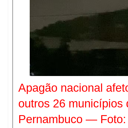
Apagão nacional afet
outros 26 municípios d
Pernambuco — Foto: