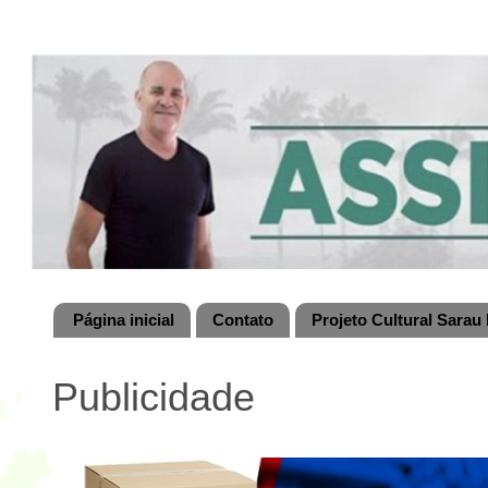
Página inicial
Contato
Projeto Cultural Sarau 
Publicidade