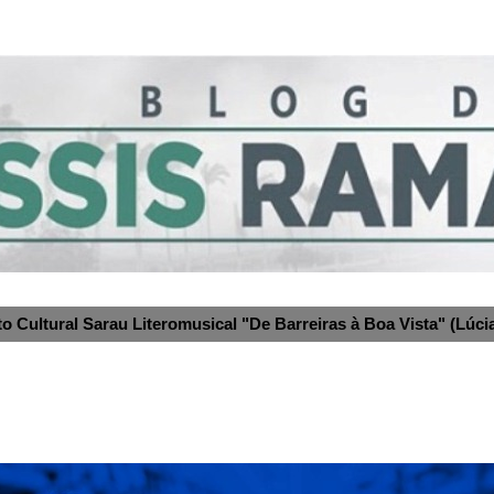
to Cultural Sarau Literomusical "De Barreiras à Boa Vista" (Lúcia