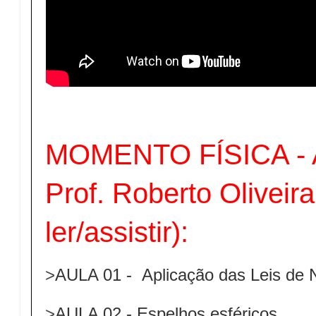
MOMENTO FÍSICA - Au
Prof. Roberto Oliveira
ler/assistir):
>
AULA 01 - Aplicação das Leis de
>
AULA 02 - Espelhos esféricos