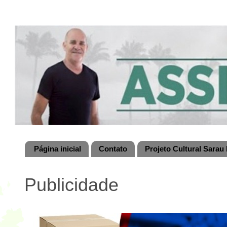
Página inicial
Contato
Projeto Cultural Sarau 
Publicidade