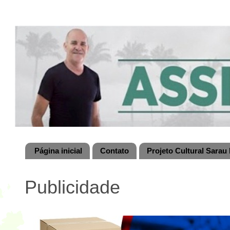
Página inicial
Contato
Projeto Cultural Sarau 
Publicidade