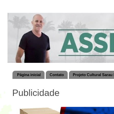
Página inicial
Contato
Projeto Cultural Sarau 
Publicidade