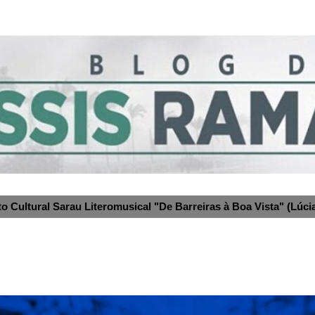
to Cultural Sarau Literomusical "De Barreiras à Boa Vista" (Lúcia