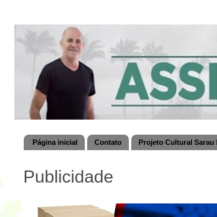
Página inicial
Contato
Projeto Cultural Sarau 
Publicidade