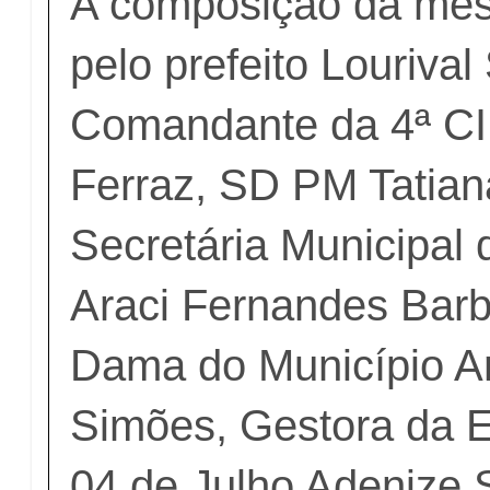
A composição da mes
pelo prefeito Louriva
Comandante da 4ª C
Ferraz, SD PM Tatian
Secretária Municipal
Araci Fernandes Barb
Dama do Município A
Simões, Gestora da E
04 de Julho Adenize 