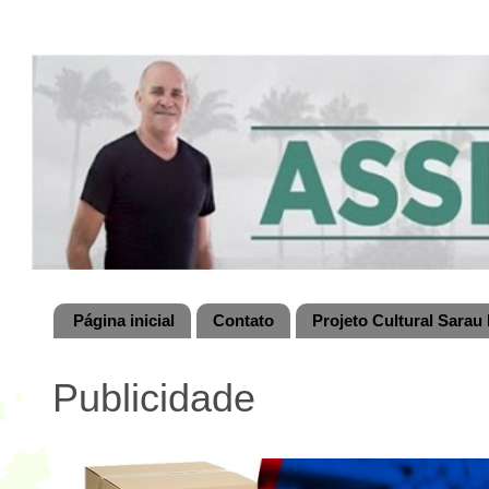
Página inicial
Contato
Projeto Cultural Sarau 
Publicidade