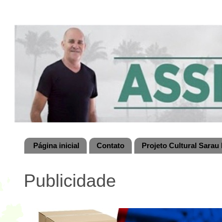
Página inicial
Contato
Projeto Cultural Sarau 
Publicidade