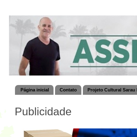
Página inicial
Contato
Projeto Cultural Sarau 
Publicidade