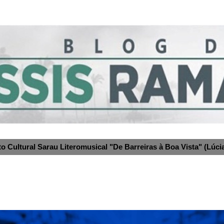
to Cultural Sarau Literomusical "De Barreiras à Boa Vista" (Lúcia