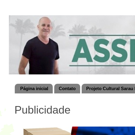
Página inicial
Contato
Projeto Cultural Sarau 
Publicidade