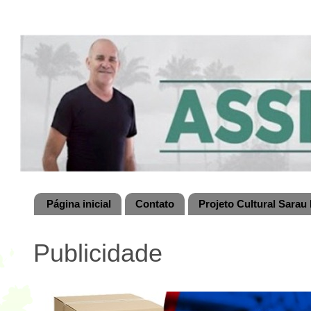
Página inicial
Contato
Projeto Cultural Sarau 
Publicidade