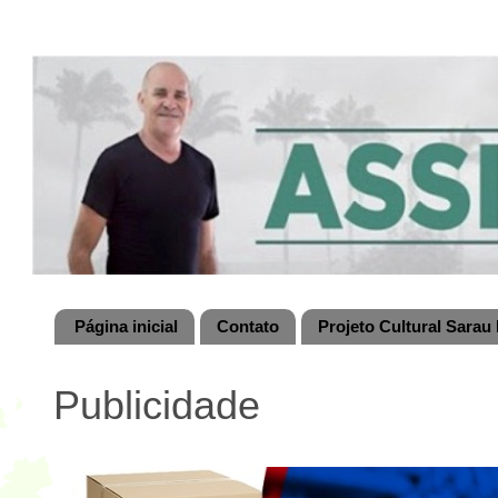
Página inicial
Contato
Projeto Cultural Sarau 
Publicidade