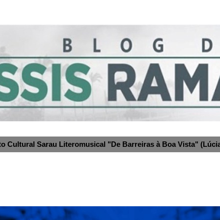
to Cultural Sarau Literomusical "De Barreiras à Boa Vista" (Lúcia