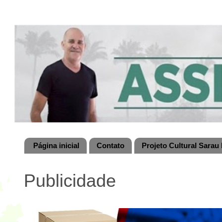
Página inicial
Contato
Projeto Cultural Sarau 
Publicidade