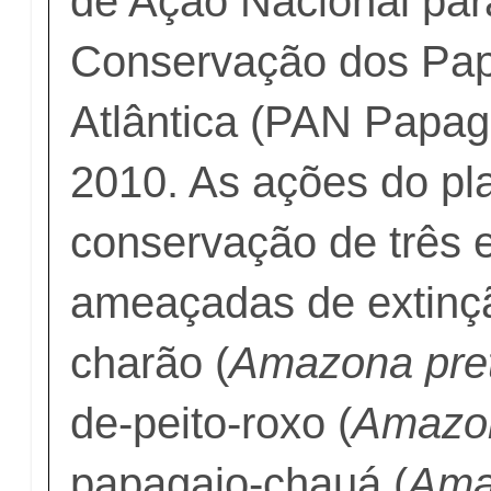
de Ação Nacional par
Conservação dos Pap
Atlântica (PAN Papag
2010. As ações do pl
conservação de três 
ameaçadas de extinç
charão (
Amazona pret
de-peito-roxo (
Amazon
papagaio-chauá (
Ama