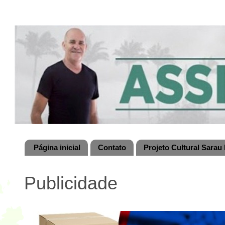
Página inicial
Contato
Projeto Cultural Sarau 
Publicidade