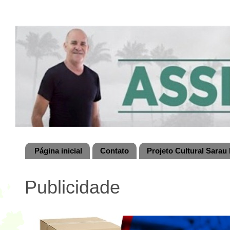
Página inicial
Contato
Projeto Cultural Sarau 
Publicidade