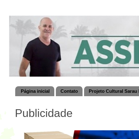
Página inicial
Contato
Projeto Cultural Sarau 
Publicidade