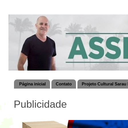
Página inicial
Contato
Projeto Cultural Sarau 
Publicidade