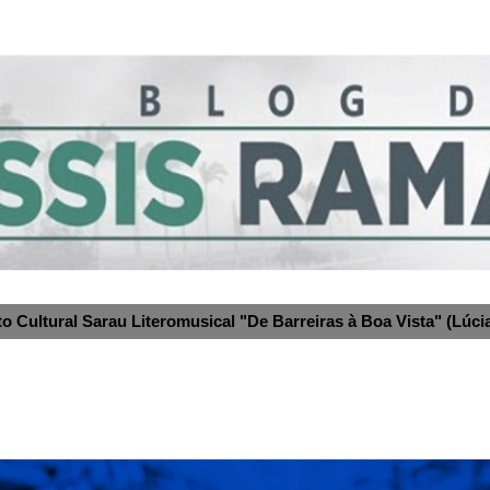
to Cultural Sarau Literomusical "De Barreiras à Boa Vista" (Lúcia